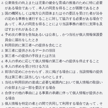
公衆衛生の向上または児童の健全な育成の推進のために特に必要
がある場合であって，本人の同意を得ることが困難であるとき
国の機関もしくは地方公共団体またはその委託を受けた者が法令
の定める事務を遂行することに対して協力する必要がある場合で
あって，本人の同意を得ることにより当該事務の遂行に支障を及
ぼすおそれがあるとき
予め次の事項を告知あるいは公表し，かつ当社が個人情報保護委
員会に届出をしたとき
利用目的に第三者への提供を含むこと
第三者に提供されるデータの項目
第三者への提供の手段または方法
本人の求めに応じて個人情報の第三者への提供を停止すること
本人の求めを受け付ける方法
前項の定めにかかわらず，次に掲げる場合には，当該情報の提供
先は第三者に該当しないものとします。
当社が利用目的の達成に必要な範囲内において個人情報の取扱い
の全部または一部を委託する場合
合併その他の事由による事業の承継に伴って個人情報が提供され
る場合
個人情報を特定の者との間で共同して利用する場合であって，そ