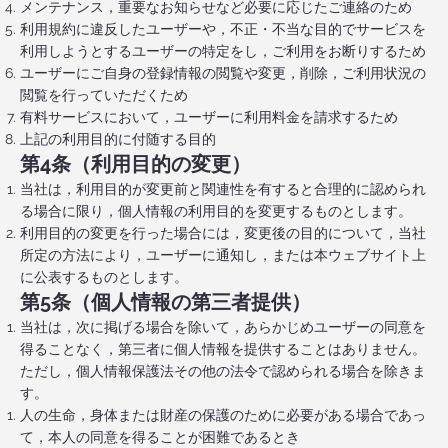
メンテナンス，重要なお知らせなど必要に応じたご連絡のため
利用規約に違反したユーザーや，不正・不当な目的でサービスを
利用しようとするユーザーの特定をし，ご利用をお断りするため
ユーザーにご自身の登録情報の閲覧や変更，削除，ご利用状況の
閲覧を行っていただくため
有料サービスにおいて，ユーザーに利用料金を請求するため
上記の利用目的に付随する目的
第4条（利用目的の変更）
当社は，利用目的が変更前と関連性を有すると合理的に認められ
る場合に限り，個人情報の利用目的を変更するものとします。
利用目的の変更を行った場合には，変更後の目的について，当社
所定の方法により，ユーザーに通知し，または本ウェブサイト上
に公表するものとします。
第5条（個人情報の第三者提供）
当社は，次に掲げる場合を除いて，あらかじめユーザーの同意を
得ることなく，第三者に個人情報を提供することはありません。
ただし，個人情報保護法その他の法令で認められる場合を除きま
す。
人の生命，身体または財産の保護のために必要がある場合であっ
て，本人の同意を得ることが困難であるとき