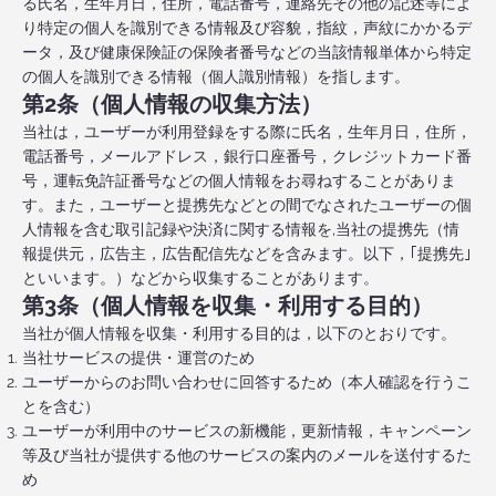
る氏名，生年月日，住所，電話番号，連絡先その他の記述等によ
り特定の個人を識別できる情報及び容貌，指紋，声紋にかかるデ
ータ，及び健康保険証の保険者番号などの当該情報単体から特定
の個人を識別できる情報（個人識別情報）を指します。
第2条（個人情報の収集方法）
当社は，ユーザーが利用登録をする際に氏名，生年月日，住所，
電話番号，メールアドレス，銀行口座番号，クレジットカード番
号，運転免許証番号などの個人情報をお尋ねすることがありま
す。また，ユーザーと提携先などとの間でなされたユーザーの個
人情報を含む取引記録や決済に関する情報を,当社の提携先（情
報提供元，広告主，広告配信先などを含みます。以下，｢提携先｣
といいます。）などから収集することがあります。
第3条（個人情報を収集・利用する目的）
当社が個人情報を収集・利用する目的は，以下のとおりです。
当社サービスの提供・運営のため
ユーザーからのお問い合わせに回答するため（本人確認を行うこ
とを含む）
ユーザーが利用中のサービスの新機能，更新情報，キャンペーン
等及び当社が提供する他のサービスの案内のメールを送付するた
め