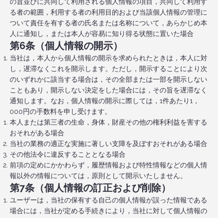
の旨並びに共同して利用される個人情報の項目，共同して利用す
る者の範囲，利用する者の利用目的および当該個人情報の管理に
ついて責任を有する者の氏名または名称について，あらかじめ本
人に通知し，または本人が容易に知り得る状態に置いた場合
第6条（個人情報の開示）
当社は，本人から個人情報の開示を求められたときは，本人に対
し，遅滞なくこれを開示します。ただし，開示することにより次
のいずれかに該当する場合は，その全部または一部を開示しない
こともあり，開示しない決定をした場合には，その旨を遅滞なく
通知します。なお，個人情報の開示に際しては，1件あたり1，
000円の手数料を申し受けます。
本人または第三者の生命，身体，財産その他の権利利益を害する
おそれがある場合
当社の業務の適正な実施に著しい支障を及ぼすおそれがある場合
その他法令に違反することとなる場合
前項の定めにかかわらず，履歴情報および特性情報などの個人情
報以外の情報については，原則として開示いたしません。
第7条（個人情報の訂正および削除）
ユーザーは，当社の保有する自己の個人情報が誤った情報である
場合には，当社が定める手続きにより，当社に対して個人情報の