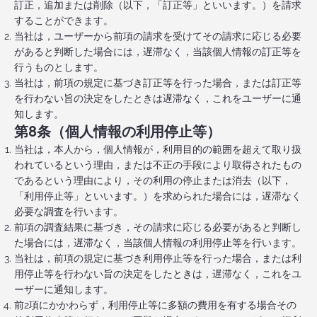
訂正，追加または削除（以下，「訂正等」といいます。）を請求
することができます。
当社は，ユーザーから前項の請求を受けてその請求に応じる必要
があると判断した場合には，遅滞なく，当該個人情報の訂正等を
行うものとします。
当社は，前項の規定に基づき訂正等を行った場合，または訂正等
を行わない旨の決定をしたときは遅滞なく，これをユーザーに通
知します。
第8条（個人情報の利用停止等）
当社は，本人から，個人情報が，利用目的の範囲を超えて取り扱
われているという理由，または不正の手段により取得されたもの
であるという理由により，その利用の停止または消去（以下，
「利用停止等」といいます。）を求められた場合には，遅滞なく
必要な調査を行います。
前項の調査結果に基づき，その請求に応じる必要があると判断し
た場合には，遅滞なく，当該個人情報の利用停止等を行います。
当社は，前項の規定に基づき利用停止等を行った場合，または利
用停止等を行わない旨の決定をしたときは，遅滞なく，これをユ
ーザーに通知します。
前2項にかかわらず，利用停止等に多額の費用を有する場合その